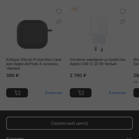
Хит
Кобура Silicon Protection Case
Сетевое зарядное устройство
Иг
для Apple AirPods 4 силикон,
Apple USB-C 20 Вт белый
Sw
чёрный
390 ₽
2 790 ₽
28
35
В наличии
В наличии
Сервисный центр
Каталог