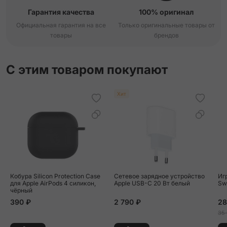
Гарантия качества
100% оригинал
Официальная гарантия на все
Только оригинальные товары от
товары
брендов
С этим товаром покупают
Хит
Кобура Silicon Protection Case
Сетевое зарядное устройство
Иг
для Apple AirPods 4 силикон,
Apple USB-C 20 Вт белый
Sw
чёрный
390 ₽
2 790 ₽
28
35