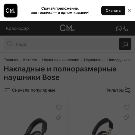
Скачай приложение,
Скачать
вся техника — в одном касании!
Краснодар
Главная
Каталог
Наушники и колонки
Наушники
Накладные и п
Накладные и полноразмерные
наушники Bose
Сначала популярные
Фильтры