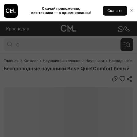
Скачай приложение,
Скачать
вся техника — в одном касании!
Краснодар
Главная
Каталог
Наушники и колонки
Наушники
Накладные и п
Беспроводные наушники Bose QuietComfort белый