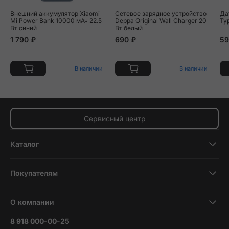
Внешний аккумулятор Xiaomi
Сетевое зарядное устройство
Да
Mi Power Bank 10000 мАч 22.5
Deppa Original Wall Charger 20
Ty
Вт синий
Вт белый
1 790 ₽
690 ₽
59
В наличии
В наличии
Сервисный центр
Каталог
Смартфоны
Покупателям
Планшеты
Новости и обзоры
Ноутбуки и компьютеры
О компании
Акции
Умные часы и фитнесс-браслеты
8 918 000-00-25
Вакансии
Трейд-ин
Наушники и колонки