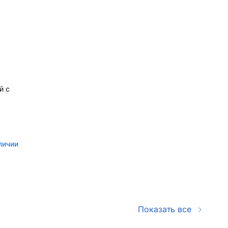
й с
личии
Показать все