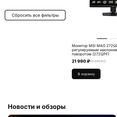
mag 272qpf e20
1
pro mp275qpg
1
Монитор MSI MAG 272QP
регулируемым наклоном,
поворотом (272QPF)
21 990 ₽
22 990 ₽
В корзину
Новости и обзоры