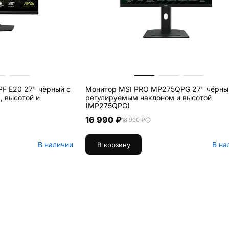
F E20 27" чёрный с
Монитор MSI PRO MP275QPG 27" чёрны
 высотой и
регулируемым наклоном и высотой
(MP275QPG)
16 990 ₽
18 990 ₽
В наличии
В на
В корзину