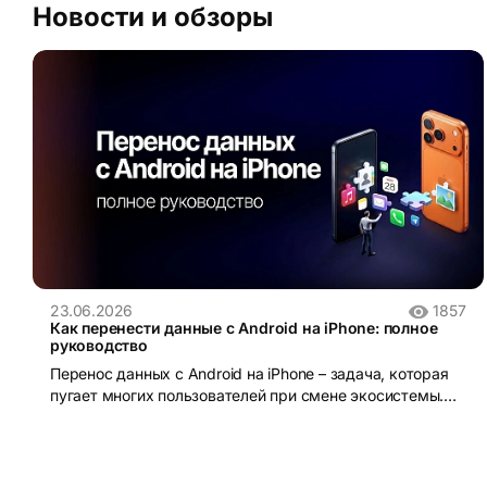
Новости и обзоры
23.06.2026
1857
Как перенести данные с Android на iPhone: полное
руководство
Перенос данных с Android на iPhone – задача, которая
пугает многих пользователей при смене экосистемы.
iOS и Android устроены принципиально по-разному:
разные файловые системы, разные форматы резервных
копий, разные магазины приложений. Без правильного
инструмента данные действительно можно потерять.