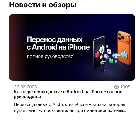
Новости и обзоры
23.06.2026
1905
Как перенести данные с Android на iPhone: полное
руководство
Перенос данных с Android на iPhone – задача, которая
пугает многих пользователей при смене экосистемы.
iOS и Android устроены принципиально по-разному:
разные файловые системы, разные форматы резервных
копий, разные магазины приложений. Без правильного
инструмента данные действительно можно потерять.