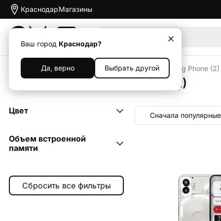
Краснодар
Магазины
Акции
Ваш город
Краснодар?
Да, верно
Выбрать другой
Главная
Каталог
Смартфоны
Nothing
Nothing Phone (2)
Смартфоны Nothing Phone (2)
Цвет
Сначала популярные
белый
2
Объем встроенной
тёмно-серый
памяти
2
256 ГБ
2
512 ГБ
2