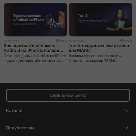
1
23.06.2026
1857
29.05.2026
2834
О
Как перенести данные с
Топ-3 недорогих смартфона
к
Android на iPhone: полное
для МАКС
о
руководство
G
Перенос данных с Android на iPhone
В новом обзоре разобрали три
п
– задача, которая пугает многих
бюджетные модели TECNO
о
пользователей при смене
п
экосистемы. iOS и Android устроены
и
принципиально по-разному: разные
файловые системы, разные
форматы резервных копий, разные
магазины приложений. Без
правильного инструмента данные
Сервисный центр
действительно можно потерять.
Каталог
Смартфоны
Покупателям
Планшеты