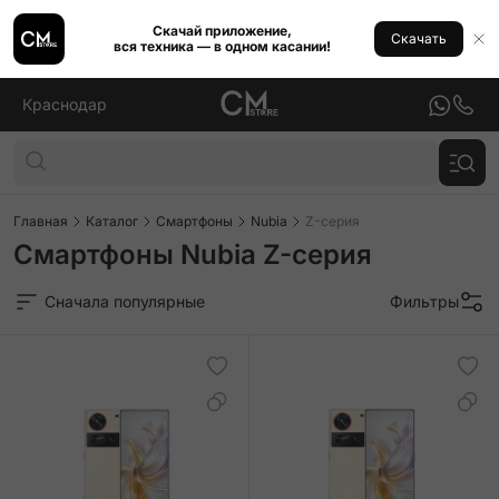
Скачай приложение,
Скачать
вся техника — в одном касании!
Краснодар
Главная
Каталог
Смартфоны
Nubia
Z-серия
Смартфоны Nubia Z-серия
Сначала популярные
Фильтры