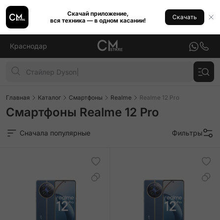
Скачай приложение,
Скачать
вся техника — в одном касании!
Краснодар
Главная
Каталог
Смартфоны
Realme
Realme 12 Pro
Смартфоны Realme 12 Pro
Сначала популярные
Фильтры