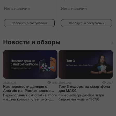
Нет в наличии
Нет в наличии
Сообщить о поступлении
Сообщить о поступлении
Новости и обзоры
1
23.06.2026
1883
29.05.2026
2837
О
Как перенести данные с
Топ-3 недорогих смартфона
к
Android на iPhone: полное
для МАКС
о
руководство
G
Перенос данных с Android на iPhone
В новом обзоре разобрали три
п
– задача, которая пугает многих
бюджетные модели TECNO
о
пользователей при смене
п
экосистемы. iOS и Android устроены
и
принципиально по-разному: разные
файловые системы, разные