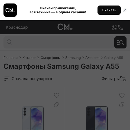
Скачай приложение,
Скачать
вся техника — в одном касании!
Краснодар
Главная
Каталог
Смартфоны
Samsung
A-серия
Galaxy A55
Смартфоны Samsung Galaxy A55
Сначала популярные
Фильтры