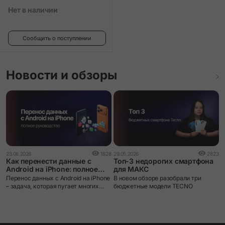
Нет в наличии
Сообщить о поступлении
Новости и обзоры
1
23.06.2026
1828
29.05.2026
2823
О
Как перенести данные с
Топ-3 недорогих смартфона
к
Android на iPhone: полное
для МАКС
о
руководство
G
Перенос данных с Android на iPhone
В новом обзоре разобрали три
п
– задача, которая пугает многих
бюджетные модели TECNO
о
пользователей при смене
п
экосистемы. iOS и Android устроены
и
принципиально по-разному: разные
файловые системы, разные