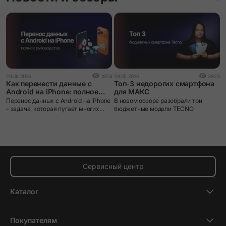
1
23.06.2026
1824
29.05.2026
2823
О
Как перенести данные с
Топ-3 недорогих смартфона
к
Android на iPhone: полное
для МАКС
о
руководство
G
Перенос данных с Android на iPhone
В новом обзоре разобрали три
п
– задача, которая пугает многих
бюджетные модели TECNO
о
пользователей при смене
п
экосистемы. iOS и Android устроены
и
принципиально по-разному: разные
файловые системы, разные
форматы резервных копий, разные
магазины приложений. Без
правильного инструмента данные
Сервисный центр
действительно можно потерять.
Каталог
Смартфоны
Покупателям