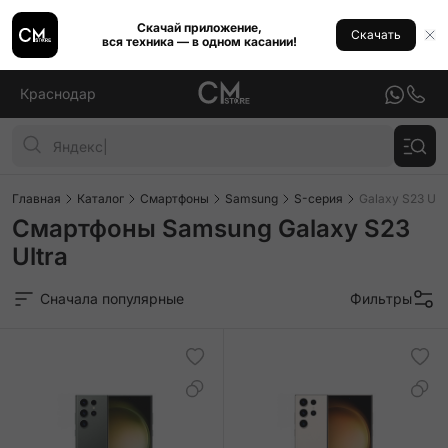
Скачай приложение,
Скачать
вся техника — в одном касании!
Краснодар
Главная
Каталог
Смартфоны
Samsung
S-серия
Galaxy S23 Ult
Смартфоны Samsung Galaxy S23
Ultra
Сначала популярные
Фильтры