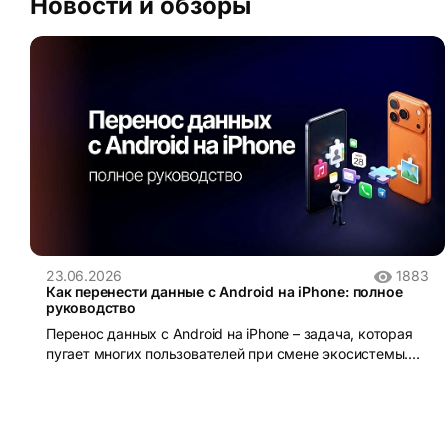
Новости и обзоры
23.06.2026
1883
Как перенести данные с Android на iPhone: полное
руководство
Перенос данных с Android на iPhone – задача, которая
пугает многих пользователей при смене экосистемы.
iOS и Android устроены принципиально по-разному:
разные файловые системы, разные форматы резервных
копий, разные магазины приложений. Без правильного
инструмента данные действительно можно потерять.