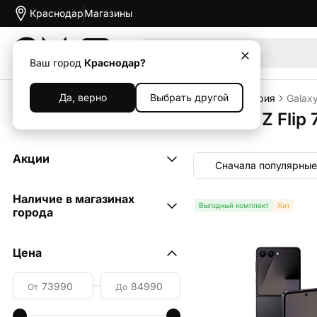
Краснодар
Магазины
Акции
Ваш город
Краснодар?
Да, верно
Выбрать другой
Главная
Каталог
Смартфоны
Samsung
Z-серия
Galaxy
Смартфоны Samsung Galaxy Z Flip 
Акции
Сначала популярные
Выгодный комплект
6
Наличие в магазинах
Выгодный комплект
Хит
города
ул. Дзержинского, 100
Цена
(Мегацентр "Красная
площадь")
1
ул. Красная, 162
От
До
1