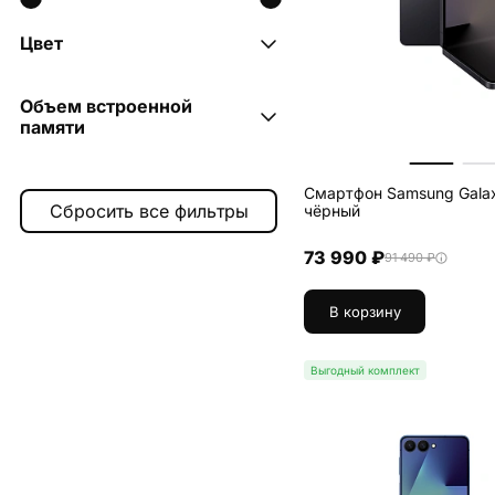
Цвет
коралловый
2
Объем встроенной
синий
памяти
2
чёрный
2
256 ГБ
3
Смартфон Samsung Galaxy
512 ГБ
3
чёрный
73 990 ₽
91 490 ₽
В корзину
Выгодный комплект