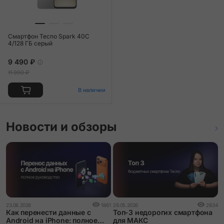
Смартфон Tecno Spark 40C
4/128 ГБ серый
9 490 ₽
11 990 ₽
В наличии
Новости и обзоры
1
23.06.2026
1861
29.05.2026
2834
О
Как перенести данные с
Топ-3 недорогих смартфона
к
Android на iPhone: полное
для МАКС