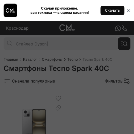
Скачай приложение,
Скачать
вся техника — в одном касании!
Краснодар
Главная
Каталог
Смартфоны
Tecno
Tecno Spark 40C
Смартфоны Tecno Spark 40C
Сначала популярные
Фильтры