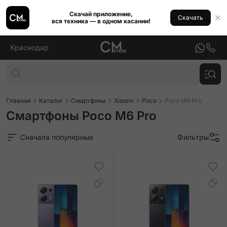
Скачай приложение,
Скачать
вся техника — в одном касании!
Краснодар
Главная
Каталог
Смартфоны
Xiaomi
Poco
Poco M6 Pro
Смартфоны Poco M6 Pro
Сначала популярные
Фильтры