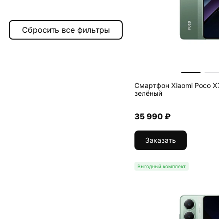
256 ГБ
6
512 ГБ
3
Смартфон Xiaomi Poco X7
зелёный
35 990 ₽
Заказать
Выгодный комплект