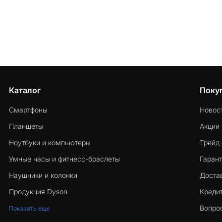
разные файловые системы, разные форматы резервных
копий, разные магазины приложений. Без правильного
инструмента данные действительно можно потерять.
Каталог
Поку
Смартфоны
Новос
Планшеты
Акции
Ноутбуки и компьютеры
Трейд
Умные часы и фитнесс-браслеты
Гарант
Наушники и колонки
Достав
Продукция Dyson
Кредит
Вопро
Показать еще