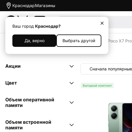
Краснодар
Магазины
Акции
Ваш город
Краснодар?
Да, верно
Выбрать другой
Главная
Каталог
Смартфоны
Xiaomi
Poco
Poco X7 Pro
Смартфоны Poco X7 Pro
Акции
Сначала популярные
Выгодный комплект
9
Цвет
Выгодный комплект
жёлтый
3
Объем оперативной
зелёный
памяти
3
чёрный
3
8 ГБ
3
Объем встроенной
12 ГБ
памяти
6