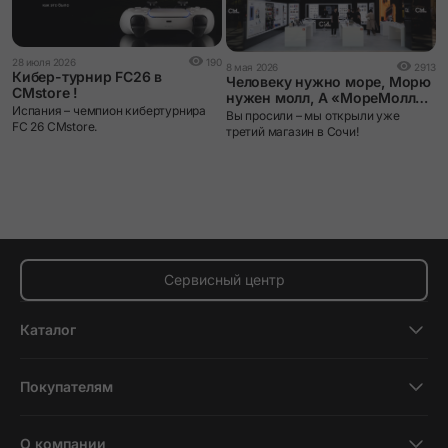
2
28 июля 2026
190
8 мая 2026
2913
Г
Кибер-турнир FC26 в
Человеку нужно море, Морю
CMstore !
нужен молл, А «МореМоллу»
3
Испания – чемпион кибертурнира
– CMstore
Вы просили – мы открыли уже
р
FC 26 CMstore.
третий магазин в Сочи!
Сервисный центр
Каталог
Смартфоны
Покупателям
Планшеты
Новости и обзоры
Ноутбуки и компьютеры
О компании