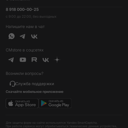
Акции
Умные часы и фитнесс-браслеты
8 918 000-00-25
Вакансии
Трейд-ин
Наушники и колонки
с 9:00 до 22:00, без выходных
Контакты
Гарантия и возврат
Продукция Dyson
Напишите нам в чат
Обратная связь
Доставка и оплата
Гейминг
О нас
Кредит и рассрочка
Гаджеты
Публичная оферта
Вопросы и ответы
Услуги и софт
CMstore в соцсетях
Политика конфиденциальности
Карта сайта
Идеи подарков
Новинки
Возникли вопросы?
Товары дня
Выгодные комплекты
Служба поддержки
Скачайте мобильное приложение
Хиты продаж
Уценка
Для защиты форм на сайте используется Yandex SmartCaptcha.
При работе сервиса могут обрабатываться технические данные устройства,