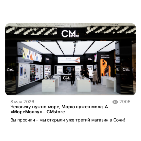
8 мая 2026
2906
Человеку нужно море, Морю нужен молл, А
«МореМоллу» – CMstore
Вы просили – мы открыли уже третий магазин в Сочи!