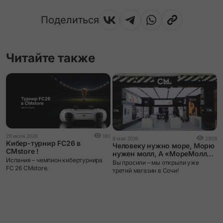
Поделиться
Читайте также
2
28 июля 2026
180
8 мая 2026
2909
Г
Кибер-турнир FC26 в
Человеку нужно море, Морю
CMstore !
нужен молл, А «МореМоллу»
3
Испания – чемпион кибертурнира
– CMstore
Вы просили – мы открыли уже
р
FC 26 CMstore.
третий магазин в Сочи!