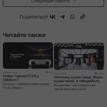
Следующая новость
Поделиться
Читайте также
2
28 июля 2026
163
8 мая 2026
2906
Г
Кибер-турнир FC26 в
Человеку нужно море, Морю
CMstore !
нужен молл, А «МореМоллу»
3
Испания – чемпион кибертурнира
– CMstore
Вы просили – мы открыли уже
р
FC 26 CMstore.
третий магазин в Сочи!