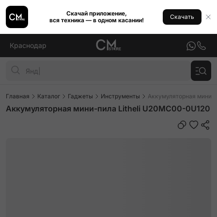
Скачай приложение,
Скачать
вся техника — в одном касании!
Краснодар
Главная
Каталог
Гаджеты
Инструменты
Аккумуляторная мини-п
Аккумуляторная мини-пила Litheli U20MC00-0U120