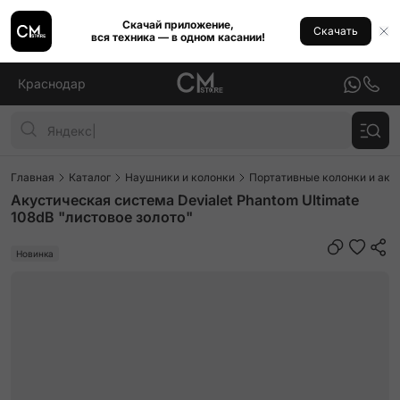
Скачай приложение,
Скачать
вся техника — в одном касании!
Краснодар
Главная
Каталог
Наушники и колонки
Портативные колонки и аку
Акустическая система Devialet Phantom Ultimate
108dB "листовое золото"
Новинка