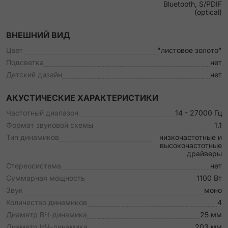
Bluetooth, S/PDIF
(optical)
ВНЕШНИЙ ВИД
Цвет
"листовое золото"
Подсветка
нет
Детский дизайн
нет
АКУСТИЧЕСКИЕ ХАРАКТЕРИСТИКИ
Частотный диапазон
14 - 27000 Гц
Формат звуковой схемы
1.1
Тип динамиков
низкочастотные и
высокочастотные
драйверы
Стереосистема
нет
Суммарная мощность
1100 Вт
Звук
моно
Количество динамиков
4
Диаметр ВЧ-динамика
25 мм
Диаметр НЧ-динамика
203 мм