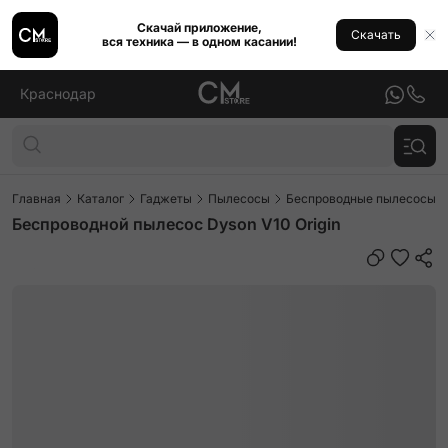
Скачай приложение,
Скачать
вся техника — в одном касании!
Краснодар
Главная
Каталог
Гаджеты
Пылесосы
Беспроводные пылесосы
Беспроводной пылесос Dyson V10 Origin