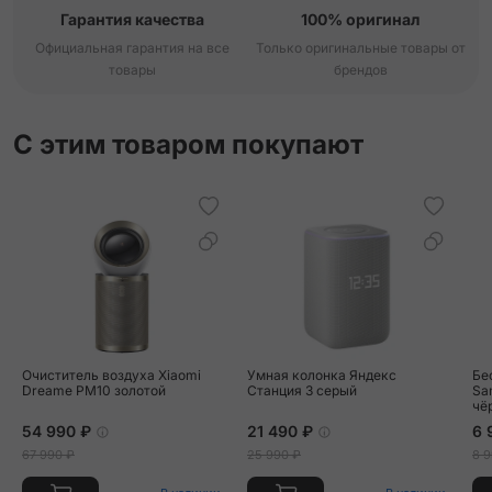
Гарантия качества
100% оригинал
Официальная гарантия на все
Только оригинальные товары от
товары
брендов
С этим товаром покупают
Очиститель воздуха Xiaomi
Умная колонка Яндекс
Бе
Dreame PM10 золотой
Станция 3 серый
Sa
чё
54 990 ₽
21 490 ₽
6 
67 990 ₽
25 990 ₽
8 9