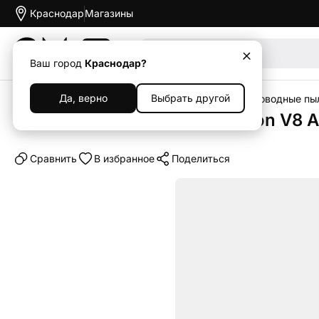
Краснодар
Магазины
Акции
Ваш город
Краснодар?
Да, верно
Выбрать другой
Главная
Каталог
Гаджеты
Пылесосы
Беспроводные пы
Беспроводной пылесос Dyson V8 A
Cравнить
В избранное
Поделиться