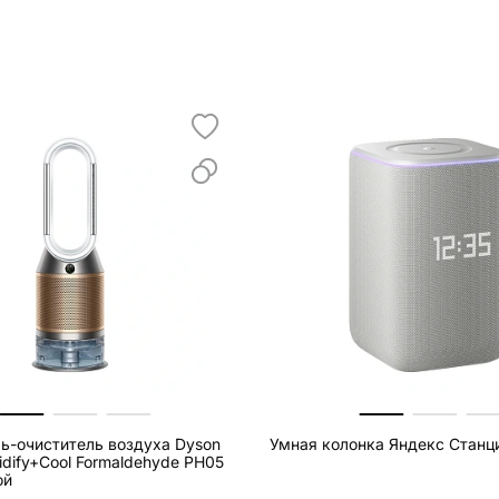
ь-очиститель воздуха Dyson
Умная колонка Яндекс Станц
midify+Cool Formaldehyde PH05
ой