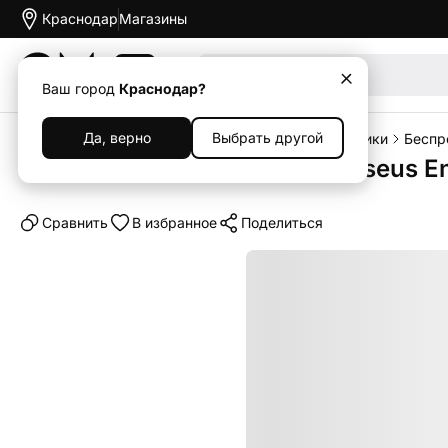
Краснодар
Магазины
Акции
Ваш город
Краснодар?
Да, верно
Выбрать другой
Главная
Каталог
Наушники и колонки
Наушники
Беспр
Беспроводные наушники Baseus E
Cравнить
В избранное
Поделиться