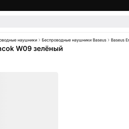
оводные наушники
Беспроводные наушники Baseus
Baseus E
ncok W09 зелёный