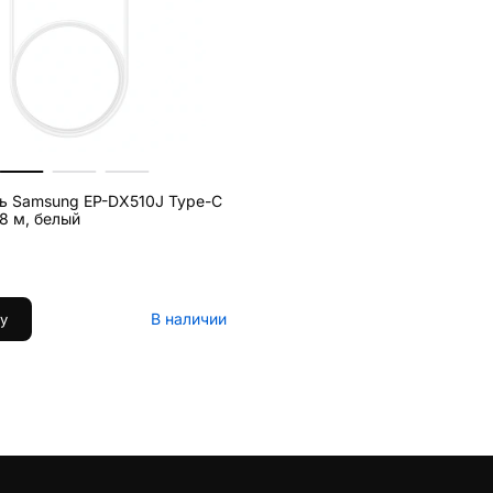
ь Samsung EP-DX510J Type-C
.8 м, белый
В наличии
у