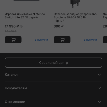
Игровая приставка Nintendo
Сетевое зарядное устройство
Да
Switch Lite 32 ГБ серый
Borofone BA20A 10.5 Вт
Ty
чёрный
17 990 ₽
390 ₽
29
22 490 ₽
В наличии
В наличии
Сервисный центр
Каталог
Смартфоны
Покупателям
Планшеты
Новости и обзоры
Ноутбуки и компьютеры
О компании
Акции
Умные часы и фитнесс-браслеты