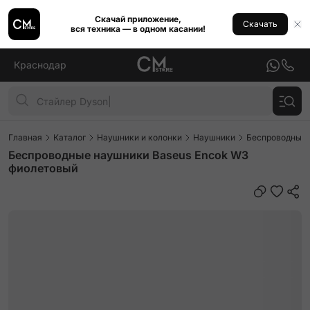
Скачай приложение,
Скачать
вся техника — в одном касании!
Краснодар
Главная
Каталог
Наушники и колонки
Наушники
Беспроводные
Беспроводные наушники Baseus Encok W3
фиолетовый