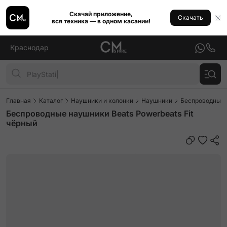
Скачай приложение,
Скачать
вся техника — в одном касании!
Краснодар
Главная
Каталог
Наушники и колонки
Наушники
Беспроводные
Беспроводные наушники Beats Powerbeats Fit
чёрный