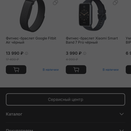
Фитнес-браслет Google Fitbit
Фитнес-браслет Xiaomi Smart
Ум
Air чёрный
Band 7 Pro чёрный
BI
13 990 ₽
3 990 ₽
6 
17 490 ₽
4 990 ₽
В наличии
В наличии
Сервисный центр
Каталог
Смартфоны
Покупателям