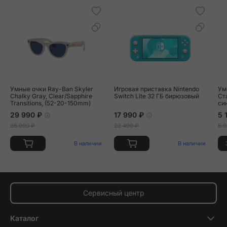
Умные очки Ray-Ban Skyler
Игровая приставка Nintendo
Ум
Chalky Gray, Clear/Sapphire
Switch Lite 32 ГБ бирюзовый
Ст
Transitions, (52-20-150mm)
си
29 990 ₽
17 990 ₽
5 
36 990 ₽
22 490 ₽
5 9
В наличии
В наличии
Сервисный центр
Каталог