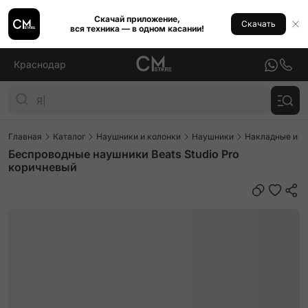
Скачай приложение,
Скачать
вся техника — в одном касании!
Краснодар
Главная
Каталог
Наушники и колонки
Наушники
Накладные и п
Беспроводные наушники Beats Studio Pro
коричневый