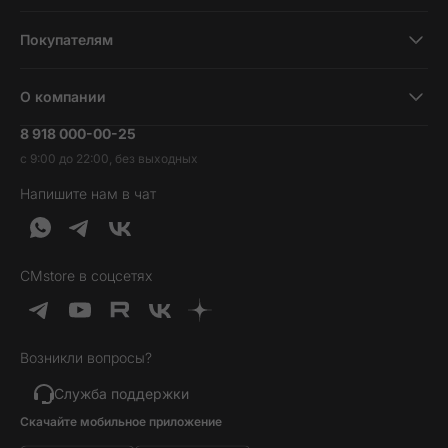
Смартфоны
Покупателям
Планшеты
Новости и обзоры
Ноутбуки и компьютеры
О компании
Акции
Умные часы и фитнесс-браслеты
8 918 000-00-25
Вакансии
Трейд-ин
Наушники и колонки
с 9:00 до 22:00, без выходных
Контакты
Гарантия и возврат
Продукция Dyson
Напишите нам в чат
Обратная связь
Доставка и оплата
Гейминг
О нас
Кредит и рассрочка
Гаджеты
Публичная оферта
Вопросы и ответы
Услуги и софт
CMstore в соцсетях
Политика конфиденциальности
Карта сайта
Идеи подарков
Новинки
Возникли вопросы?
Товары дня
Выгодные комплекты
Служба поддержки
Скачайте мобильное приложение
Хиты продаж