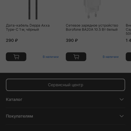
Дата-кабель Deppa Axxa
Сетевое зарядное устройство
Вн
Type-C 1 м, чёрный
Borofone BA20A 10.5 Вт белый
Ca
50
290 ₽
390 ₽
1 
В наличии
В наличии
Сервисный центр
Каталог
Смартфоны
Покупателям
Планшеты
Новости и обзоры
Ноутбуки и компьютеры