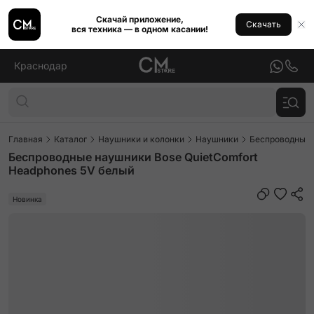
Скачай приложение,
Скачать
вся техника — в одном касании!
Краснодар
Главная
Каталог
Наушники и колонки
Наушники
Беспроводные
Беспроводные наушники Bose QuietComfort
Headphones 5V белый
Новинка