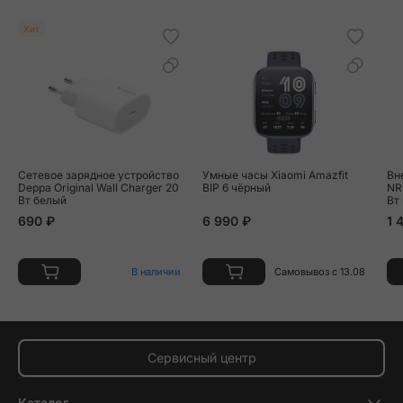
Хит
Сетевое зарядное устройство
Умные часы Xiaomi Amazfit
Вн
Deppa Original Wall Charger 20
BIP 6 чёрный
NR
Вт белый
Вт
690 ₽
6 990 ₽
1 
В наличии
Самовывоз с 13.08
Сервисный центр
Каталог