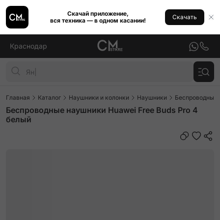
Скачай приложение,
Скачать
вся техника — в одном касании!
Краснодар
Главная
Каталог
Наушники и колонки
Наушники
Беспроводные
Беспроводные наушники Huawei Free Buds Pro 4
белый