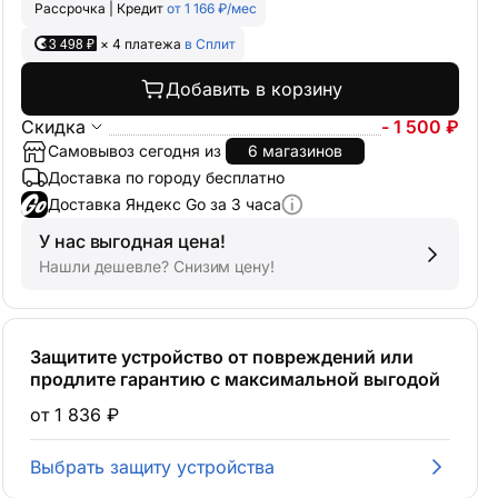
Рассрочка | Кредит
от 1 166 ₽/мес
3 498 ₽
× 4 платежа
в Сплит
Добавить в корзину
Скидка
- 1 500 ₽
Самовывоз сегодня из
6 магазинов
Доставка по городу бесплатно
Доставка Яндекс Go за 3 часа
У нас выгодная цена!
Нашли дешевле? Снизим цену!
Защитите устройство от повреждений или
продлите гарантию с максимальной выгодой
от 1 836 ₽
Выбрать защиту устройства