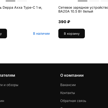
ь Deppa Axxa Type-C 1 м,
Сетевое зарядное устройство
BA20A 10.5 Вт белый
390 ₽
В наличии
у
В корзину
пателям
О компании
ти и обзоры
Вакансии
Контакты
-ин
Обратная связь