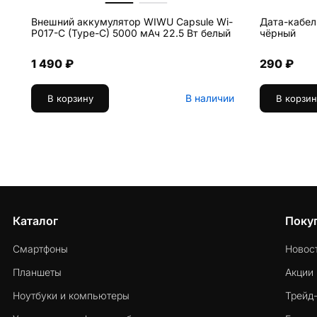
Внешний аккумулятор WIWU Capsule Wi-
Дата-кабел
P017-C (Type-C) 5000 мАч 22.5 Вт белый
чёрный
1 490 ₽
290 ₽
В наличии
В корзину
В корзин
Каталог
Поку
Смартфоны
Новос
Планшеты
Акции
Ноутбуки и компьютеры
Трейд