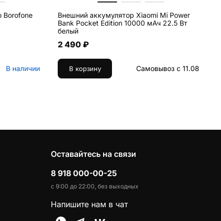
 Borofone
Внешний аккумулятор Xiaomi Mi Power
С
Bank Pocket Edition 10000 мАч 22.5 Вт
E
белый
2 490 ₽
В наличии
Самовывоз с 11.08
В корзину
Оставайтесь на связи
8 918 000-00-25
с 9:00 до 22:00, без выходных
Напишите нам в чат