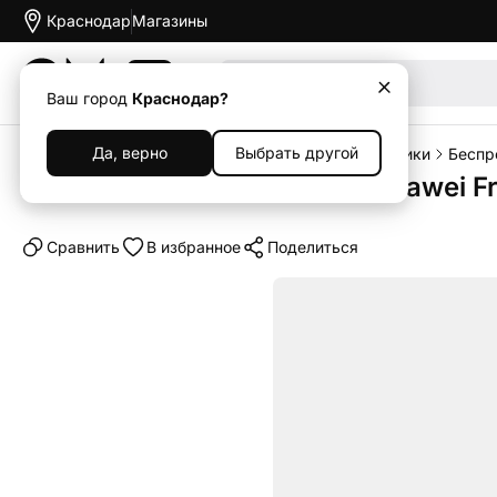
Краснодар
Магазины
Акции
Ваш город
Краснодар?
Да, верно
Выбрать другой
Главная
Каталог
Наушники и колонки
Наушники
Беспр
Беспроводные наушники Huawei Fr
Cравнить
В избранное
Поделиться