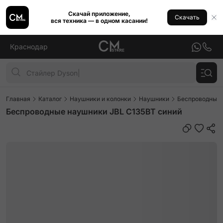
Скачай приложение,
Скачать
вся техника — в одном касании!
Краснодар
Главная
Каталог
Наушники и колонки
Наушники
Беспроводные
Беспроводные наушники JBL C135BT синий