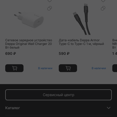
Сетевое зарядное устройство
Дата-кабель Deppa Armor
Вн
Deppa Original Wall Charger 20
Type-C to Type-C 1 м, чёрный
NR
Вт белый
Вт
690 ₽
590 ₽
1 
В наличии
В наличии
Сервисный центр
Каталог