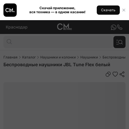
Скачай приложение,
Скачать
вся техника — в одном касании!
Краснодар
Главная
Каталог
Наушники и колонки
Наушники
Беспроводные
Беспроводные наушники JBL Tune Flex белый