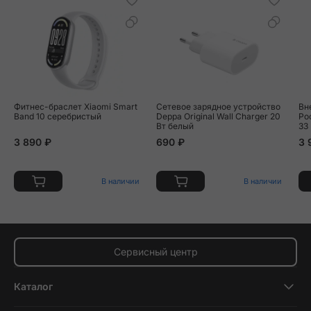
Фитнес-браслет Xiaomi Smart
Сетевое зарядное устройство
Вн
Band 10 серебристый
Deppa Original Wall Charger 20
Po
Вт белый
33
3 890 ₽
690 ₽
3 
В наличии
В наличии
Сервисный центр
Каталог