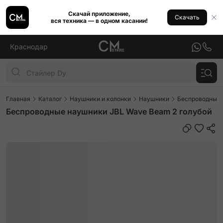
Скачай приложение,
Скачать
вся техника — в одном касании!
Краснодар
Главная
Каталог
Наушники и колонки
Наушники
Беспроводные
Беспроводные наушники JBL Wave Beam 2 голубой