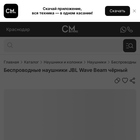
Скачай приложение,
Скачать
вся техника — в одном касании!
Краснодар
Главная
Каталог
Наушники и колонки
Наушники
Беспроводные
Беспроводные наушники JBL Wave Beam чёрный