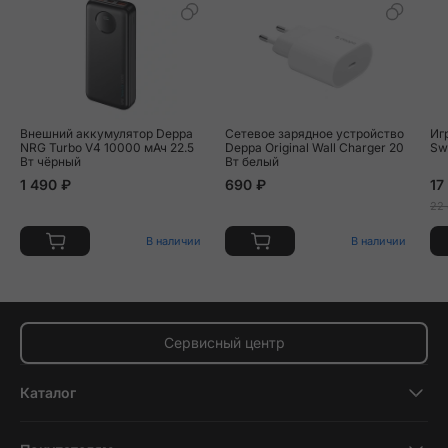
Внешний аккумулятор Deppa
Сетевое зарядное устройство
Иг
NRG Turbo V4 10000 мАч 22.5
Deppa Original Wall Charger 20
Sw
Вт чёрный
Вт белый
1 490 ₽
690 ₽
17
22
В наличии
В наличии
Сервисный центр
Каталог
Смартфоны