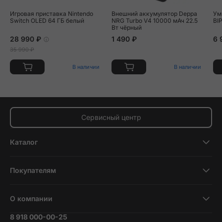
Игровая приставка Nintendo
Внешний аккумулятор Deppa
Ум
Switch OLED 64 ГБ белый
NRG Turbo V4 10000 мАч 22.5
BI
Вт чёрный
28 990 ₽
1 490 ₽
6 
35 990 ₽
В наличии
В наличии
Сервисный центр
Каталог
Смартфоны
Покупателям
Планшеты
Новости и обзоры
Ноутбуки и компьютеры
О компании
Акции
Умные часы и фитнесс-браслеты
8 918 000-00-25
Вакансии
Трейд-ин