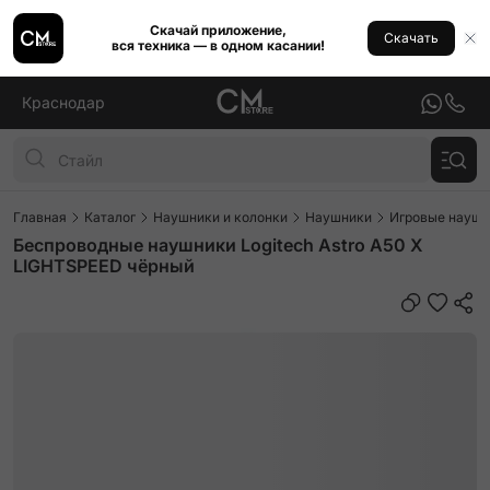
Скачай приложение,
Скачать
вся техника — в одном касании!
Краснодар
Главная
Каталог
Наушники и колонки
Наушники
Игровые наушн
Беспроводные наушники Logitech Astro A50 X
LIGHTSPEED чёрный