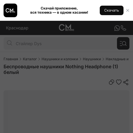
Скачай приложение,
Скачать
вся техника — в одном касании!
Краснодар
Главная
Каталог
Наушники и колонки
Наушники
Накладные и п
Беспроводные наушники Nothing Headphone (1)
белый