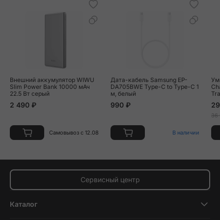
Внешний аккумулятор WIWU
Дата-кабель Samsung EP-
Ум
Slim Power Bank 10000 мАч
DA705BWE Type-C to Type-C 1
Cha
22.5 Вт серый
м, белый
Tr
2 490 ₽
990 ₽
29
36
Самовывоз с 12.08
В наличии
Сервисный центр
Каталог