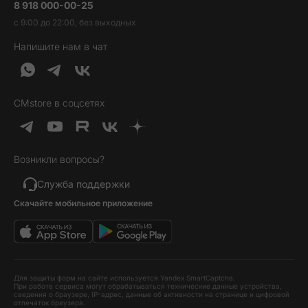
8 918 000-00-25
Вакансии
Трейд-ин
Наушники и колонки
с 9:00 до 22:00, без выходных
Контакты
Гарантия и возврат
Продукция Dyson
Напишите нам в чат
Обратная связь
Доставка и оплата
Гейминг
О нас
Кредит и рассрочка
Гаджеты
Публичная оферта
Вопросы и ответы
Услуги и софт
CMstore в соцсетях
Политика конфиденциальности
Карта сайта
Идеи подарков
Новинки
Возникли вопросы?
Товары дня
Выгодные комплекты
Служба поддержки
Скачайте мобильное приложение
Хиты продаж
Уценка
Для защиты форм на сайте используется Yandex SmartCaptcha.
При работе сервиса могут обрабатываться технические данные устройства,
сведения о браузере, IP-адрес, данные об активности на странице и цифровой
отпечаток браузера.