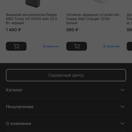
Внешний аккумулятор Deppa
Сетевое зарядное устройство
Да
NRG Turbo V4 10000 мАч 22.5
Deppa Wall Charger 20 Вт
DA
Вт чёрный
белый
м,
1 490 ₽
990 ₽
99
В наличии
В наличии
Сервисный центр
Каталог
Смартфоны
Покупателям
Планшеты
Новости и обзоры
Ноутбуки и компьютеры
О компании
Акции
Умные часы и фитнесс-браслеты