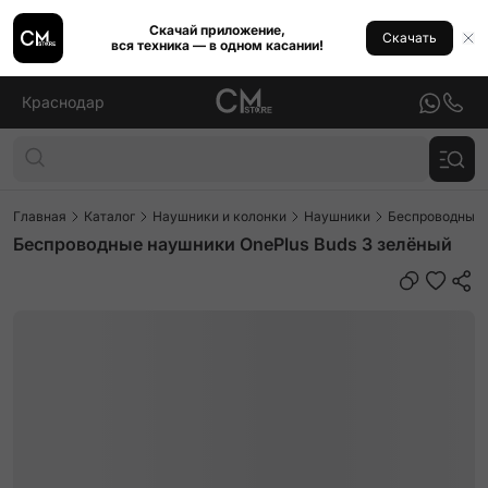
Скачай приложение,
Скачать
вся техника — в одном касании!
Краснодар
Главная
Каталог
Наушники и колонки
Наушники
Беспроводные
Беспроводные наушники OnePlus Buds 3 зелёный