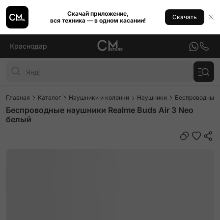
Скачай приложение,
Скачать
вся техника — в одном касании!
Краснодар
Главная
Каталог
Наушники и колонки
Наушники
Беспроводные
Беспроводные наушники Realme Buds Air 3 Neo
белый