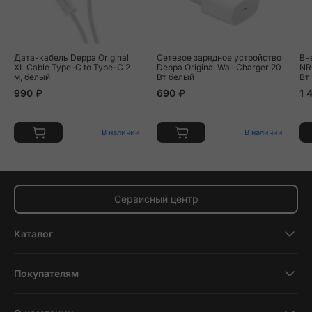
Дата-кабель Deppa Original
Сетевое зарядное устройство
Вн
XL Cable Type-C to Type-C 2
Deppa Original Wall Charger 20
NR
м, белый
Вт белый
Вт
990 ₽
690 ₽
1 
В наличии
В наличии
Сервисный центр
Каталог
Смартфоны
Покупателям
Планшеты
Новости и обзоры
Ноутбуки и компьютеры