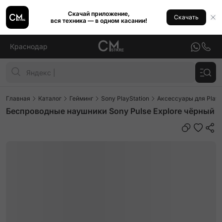
Скачай приложение,
Скачать
вся техника — в одном касании!
Краснодар
Главная
Каталог
Гейминг
Sony PlayStation
Аксессуары для PlayS
Беспроводные наушники Sony Pulse Explore чёрный