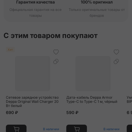
Гарантия качества
100% оригинал
Официальная гарантия на все
Только оригинальные товары от
товары
брендов
С этим товаром покупают
Хит
Сетевое зарядное устройство
Дата-кабель Deppa Armor
Ум
Deppa Original Wall Charger 20
Type-C to Type-C 1 м, чёрный
BI
Вт белый
690 ₽
590 ₽
6 
В наличии
В наличии