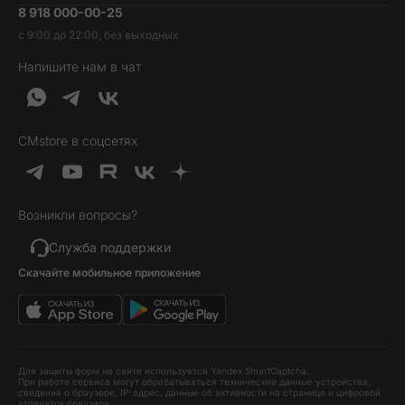
8 918 000-00-25
Вакансии
Трейд-ин
Наушники и колонки
с 9:00 до 22:00, без выходных
Контакты
Гарантия и возврат
Продукция Dyson
Напишите нам в чат
Обратная связь
Доставка и оплата
Гейминг
О нас
Кредит и рассрочка
Гаджеты
Публичная оферта
Вопросы и ответы
Услуги и софт
CMstore в соцсетях
Политика конфиденциальности
Карта сайта
Идеи подарков
Новинки
Возникли вопросы?
Товары дня
Выгодные комплекты
Служба поддержки
Скачайте мобильное приложение
Хиты продаж
Уценка
Для защиты форм на сайте используется Yandex SmartCaptcha.
При работе сервиса могут обрабатываться технические данные устройства,
сведения о браузере, IP-адрес, данные об активности на странице и цифровой
отпечаток браузера.