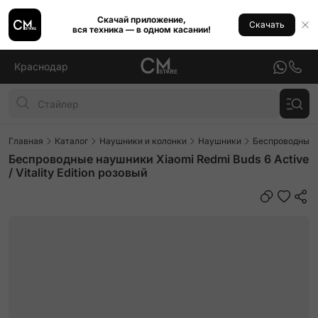
Скачай приложение,
Скачать
вся техника — в одном касании!
Краснодар
Главная
Каталог
Наушники и колонки
Наушники
Беспроводные
Беспроводные наушники Xiaomi Redmi Buds 6 Active
/ Vitality Edition розовый