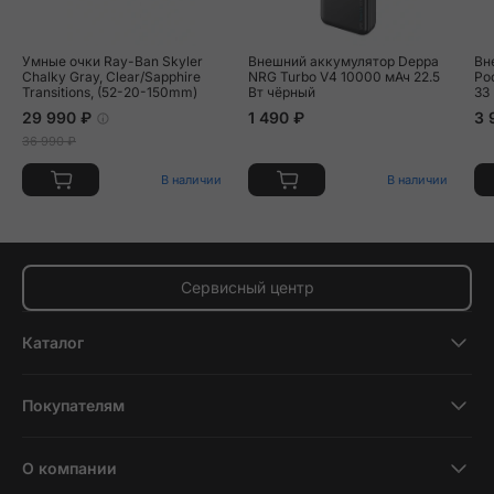
Умные очки Ray-Ban Skyler
Внешний аккумулятор Deppa
Вн
Chalky Gray, Clear/Sapphire
NRG Turbo V4 10000 мАч 22.5
Po
Transitions, (52-20-150mm)
Вт чёрный
33
29 990 ₽
1 490 ₽
3 
36 990 ₽
В наличии
В наличии
Сервисный центр
Каталог
Смартфоны
Покупателям
Планшеты
Новости и обзоры
Ноутбуки и компьютеры
О компании
Акции
Умные часы и фитнесс-браслеты