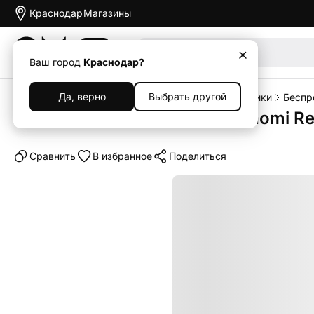
Краснодар
Магазины
Акции
Ваш город
Краснодар?
Да, верно
Выбрать другой
Главная
Каталог
Наушники и колонки
Наушники
Беспр
Беспроводные наушники Xiaomi Red
Cравнить
В избранное
Поделиться