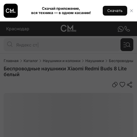
Скачай приложение,
Скачать
вся техника — в одном касании!
Краснодар
Главная
Каталог
Наушники и колонки
Наушники
Беспроводные
Беспроводные наушники Xiaomi Redmi Buds 8 Lite
белый