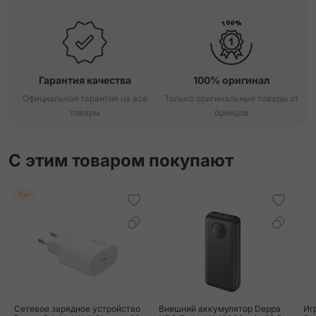
Гарантия качества
100% оригинал
Официальная гарантия на все
Только оригинальные товары от
товары
брендов
С этим товаром покупают
Хит
Сетевое зарядное устройство
Внешний аккумулятор Deppa
Иг