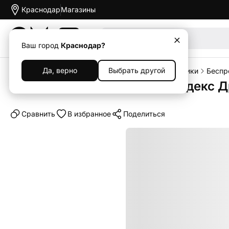
Краснодар
Магазины
Акции
Ваш город
Краснодар?
Да, верно
Выбрать другой
Главная
Каталог
Наушники и колонки
Наушники
Беспр
Беспроводные наушники Яндекс Д
Cравнить
В избранное
Поделиться
Новинка