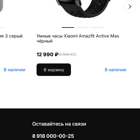
ия 3 серый
Умные часы Xiaomi Amazfit Active Max
Д
чёрный
T
12 990 ₽
13 990 ₽
В наличии
В наличии
В корзину
Оставайтесь на связи
8 918 000-00-25