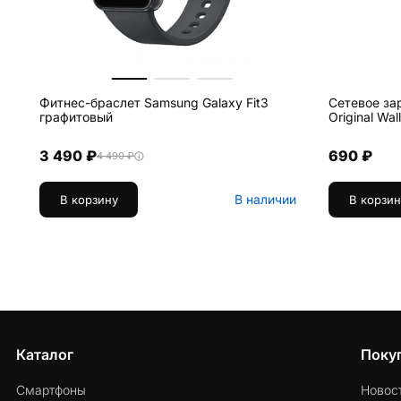
Фитнес-браслет Samsung Galaxy Fit3
Сетевое за
графитовый
Original Wa
3 490 ₽
690 ₽
4 490 ₽
В наличии
В корзину
В корзин
Каталог
Поку
Смартфоны
Новос