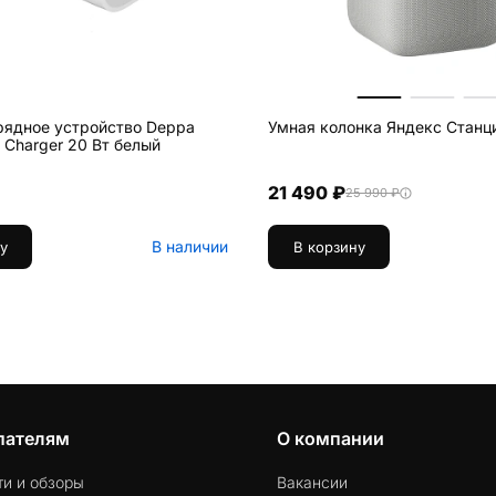
рядное устройство Deppa
Умная колонка Яндекс Станц
ll Charger 20 Вт белый
21 490 ₽
25 990 ₽
В наличии
у
В корзину
пателям
О компании
ти и обзоры
Вакансии