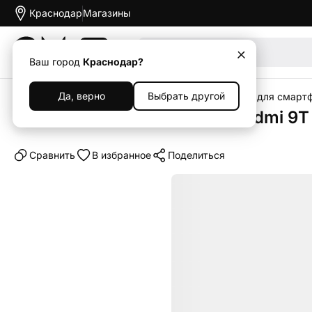
Краснодар
Магазины
Акции
Ваш город
Краснодар?
Да, верно
Выбрать другой
Главная
Каталог
Аксессуары
Чехлы
Чехлы для смарт
Чехол-книжка для Xiaomi Redmi 9T
Cравнить
В избранное
Поделиться