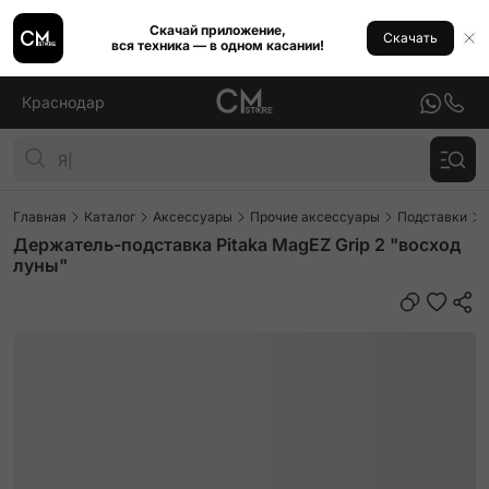
Скачай приложение,
Скачать
вся техника — в одном касании!
Краснодар
Главная
Каталог
Аксессуары
Прочие аксессуары
Подставки
Держатель-подставка Pitaka MagEZ Grip 2 "восход
луны"