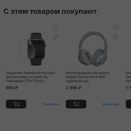
С этим товаром покупают
Защитная пленка ArmorJack
Беспроводные наушники
Бе
для носимых устройств,
Deppa Stereo Ultra ANC
Xi
глянцевая (70x70mm)
серебристый
бе
690 ₽
2 990 ₽
1 
В наличии
В наличии