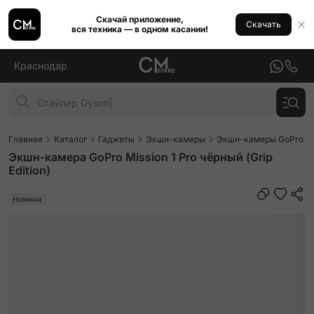
Скачай приложение,
Скачать
вся техника — в одном касании!
Краснодар
Главная
Каталог
Гаджеты
Экшн-камеры
Экшн-камеры GoPro Mis
Экшн-камера GoPro Mission 1 Pro чёрный (Grip
Edition)
Новинка