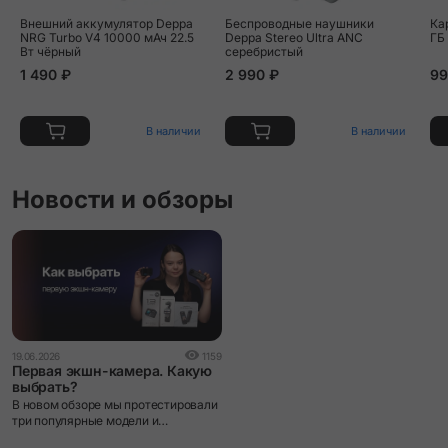
Внешний аккумулятор Deppa
Беспроводные наушники
Кар
NRG Turbo V4 10000 мАч 22.5
Deppa Stereo Ultra ANC
ГБ
Вт чёрный
серебристый
1 490 ₽
2 990 ₽
99
В наличии
В наличии
Новости и обзоры
19.06.2026
1159
Первая экшн-камера. Какую
выбрать?
В новом обзоре мы протестировали
три популярные модели и
рассказали, чем они отличаются.