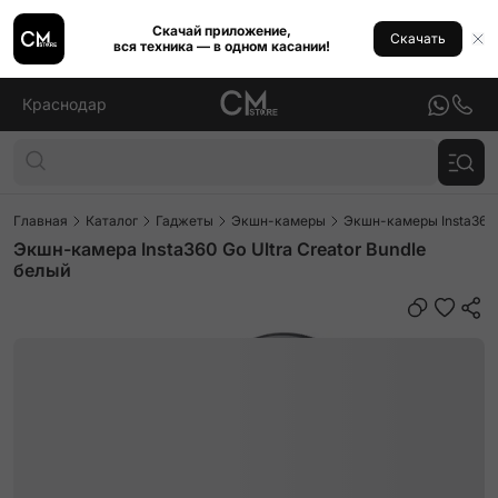
Скачай приложение,
Скачать
вся техника — в одном касании!
Краснодар
Главная
Каталог
Гаджеты
Экшн-камеры
Экшн-камеры Insta360
Экшн-камера Insta360 Go Ultra Creator Bundle
белый