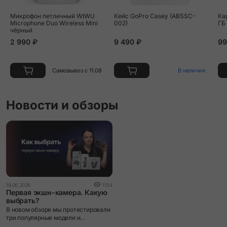
Микрофон петличный WIWU
Кейс GoPro Casey (ABSSC-
Кар
Microphone Duo Wireless Mini
002)
ГБ
чёрный
2 990 ₽
9 490 ₽
99
Самовывоз с 11.08
В наличии
Новости и обзоры
19.06.2026
1154
Первая экшн-камера. Какую
выбрать?
В новом обзоре мы протестировали
три популярные модели и
рассказали, чем они отличаются.