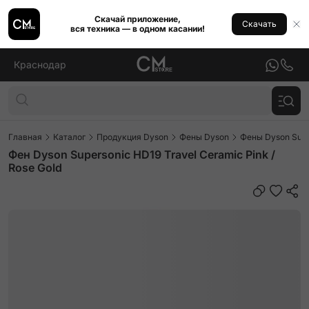
Скачай приложение,
Скачать
вся техника — в одном касании!
Краснодар
Главная
Каталог
Продукция Dyson
Фены Dyson
Фены Dyson Supe
Фен Dyson Supersonic HD19 Travel Ceramic Pink /
Rose Gold