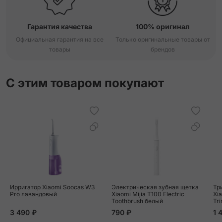
Гарантия качества
100% оригинал
Официальная гарантия на все
Только оригинальные товары от
товары
брендов
С этим товаром покупают
Ирригатор Xiaomi Soocas W3
Электрическая зубная щетка
Тр
Pro лавандовый
Xiaomi Mijia T100 Electric
Xi
Toothbrush белый
Tr
3 490 ₽
790 ₽
1 