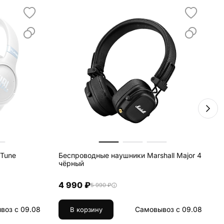
 Tune
Беспроводные наушники Marshall Major 4
Б
чёрный
4 990 ₽
5 990 ₽
воз с 09.08
Самовывоз с 09.08
В корзину