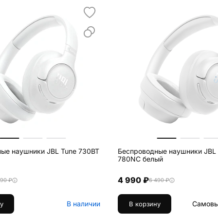
ые наушники JBL Tune 730BT
Беспроводные наушники JBL
780NC белый
4 990 ₽
490 ₽
6 490 ₽
В наличии
Самовы
у
В корзину