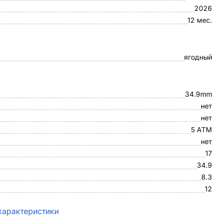
2026
12 мес.
ягодный
34.9mm
нет
нет
5 ATM
нет
17
34.9
8.3
12
характеристики