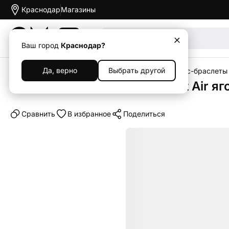
Краснодар
Магазины
Акции
Ваш город
Краснодар?
Да, верно
Выбрать другой
Главная
Каталог
Носимые устройства
Фитнес-браслеты
Фитнес-браслет Google Fitbit Air я
Cравнить
В избранное
Поделиться
Новинка